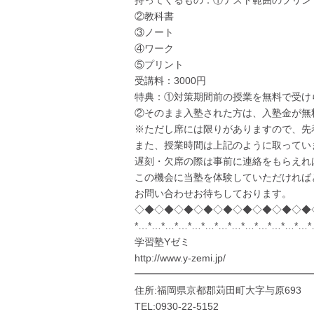
持ってくるもの：①テスト範囲のプリン
②教科書
③ノート
④ワーク
⑤プリント
受講料：3000円
特典：①対策期間前の授業を無料で受け
②そのまま入塾された方は、入塾金が無
※ただし席には限りがありますので、先
また、授業時間は上記のように取ってい
遅刻・欠席の際は事前に連絡をもらえれ
この機会に当塾を体験していただければ
お問い合わせお待ちしております。
◇◆◇◆◇◆◇◆◇◆◇◆◇◆◇◆◇◆
*…*…*…*…*…*…*…*…*…*…*…*…*…
学習塾Yゼミ
http://www.y-zemi.jp/
━━━━━━━━━━━━━━━━━━
住所:福岡県京都郡苅田町大字与原693
TEL:0930-22-5152