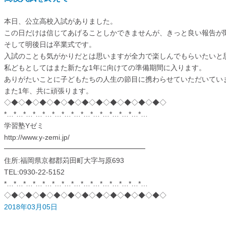
本日、公立高校入試がありました。
この日だけは信じてあげることしかできませんが、きっと良い報告が
そして明後日は卒業式です。
入試のことも気がかりだとは思いますが全力で楽しんでもらいたいと
私どもとしてはまた新たな1年に向けての準備期間に入ります。
ありがたいことに子どもたちの人生の節目に携わらせていただいてい
また1年、共に頑張ります。
◇◆◇◆◇◆◇◆◇◆◇◆◇◆◇◆◇◆◇◆◇◆◇
*…*…*…*…*…*…*…*…*…*…*…*…*…*…*…
学習塾Yゼミ
http://www.y-zemi.jp/
━━━━━━━━━━━━━━━━━━━━
住所:福岡県京都郡苅田町大字与原693
TEL:0930-22-5152
*…*…*…*…*…*…*…*…*…*…*…*…*…*…*…
◇◆◇◆◇◆◇◆◇◆◇◆◇◆◇◆◇◆◇◆◇◆◇
2018年03月05日