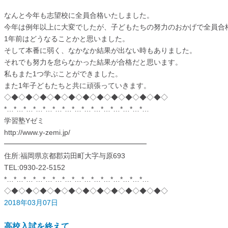
なんと今年も志望校に全員合格いたしました。
今年は例年以上に大変でしたが、子どもたちの努力のおかげで全員合
1年前はどうなることかと思いました。
そして本番に弱く、なかなか結果が出ない時もありました。
それでも努力を怠らなかった結果が合格だと思います。
私もまた1つ学ぶことができました。
また1年子どもたちと共に頑張っていきます。
◇◆◇◆◇◆◇◆◇◆◇◆◇◆◇◆◇◆◇◆◇◆◇
*…*…*…*…*…*…*…*…*…*…*…*…*…*…*…
学習塾Yゼミ
http://www.y-zemi.jp/
━━━━━━━━━━━━━━━━━━━━
住所:福岡県京都郡苅田町大字与原693
TEL:0930-22-5152
*…*…*…*…*…*…*…*…*…*…*…*…*…*…*…
◇◆◇◆◇◆◇◆◇◆◇◆◇◆◇◆◇◆◇◆◇◆◇
2018年03月07日
高校入試を終えて