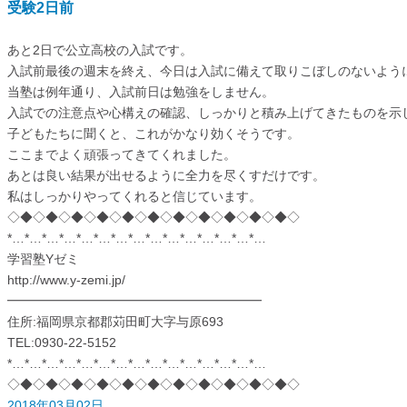
受験2日前
あと2日で公立高校の入試です。
入試前最後の週末を終え、今日は入試に備えて取りこぼしのないよう
当塾は例年通り、入試前日は勉強をしません。
入試での注意点や心構えの確認、しっかりと積み上げてきたものを示
子どもたちに聞くと、これがかなり効くそうです。
ここまでよく頑張ってきてくれました。
あとは良い結果が出せるように全力を尽くすだけです。
私はしっかりやってくれると信じています。
◇◆◇◆◇◆◇◆◇◆◇◆◇◆◇◆◇◆◇◆◇◆◇
*…*…*…*…*…*…*…*…*…*…*…*…*…*…*…
学習塾Yゼミ
http://www.y-zemi.jp/
━━━━━━━━━━━━━━━━━━━━
住所:福岡県京都郡苅田町大字与原693
TEL:0930-22-5152
*…*…*…*…*…*…*…*…*…*…*…*…*…*…*…
◇◆◇◆◇◆◇◆◇◆◇◆◇◆◇◆◇◆◇◆◇◆◇
2018年03月02日